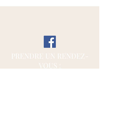
PRENDRE UN RENDEZ-
VOUS :
60 rue du Longfaux
7133 Buvrinnes (Binche)
dellorcopierre@gmail.com
+32489633382