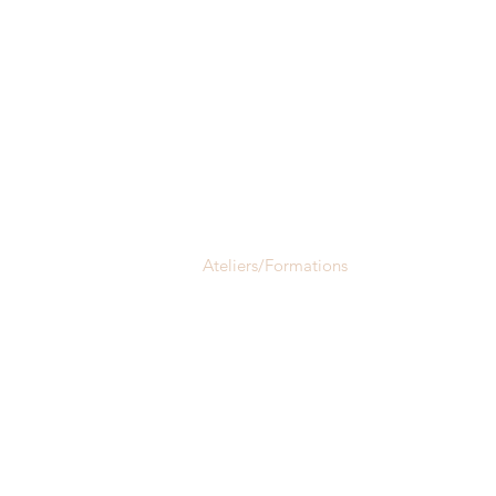
ropos
Consultation
Ateliers/Formations
Maisons et lieu
VOUS :