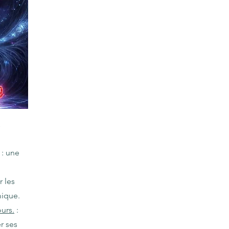
e
: une
 les
mique.
ours.
:
r ses