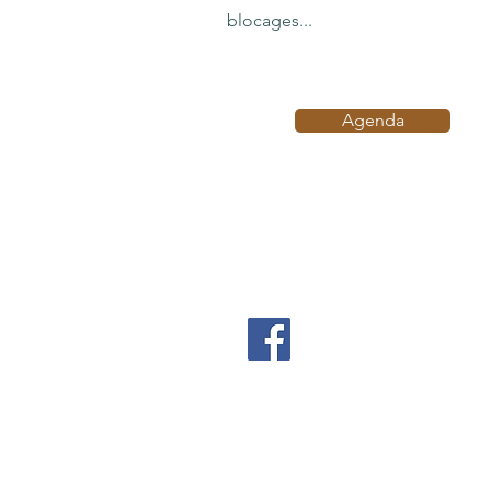
blocages...
Agenda
Accueil
À p
PRENDRE UN RENDEZ-
60 rue du Longfaux