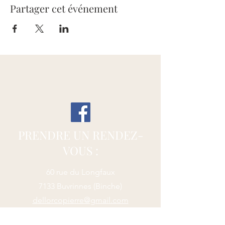
Partager cet événement
PRENDRE UN RENDEZ-
VOUS :
60 rue du Longfaux
7133 Buvrinnes (Binche)
dellorcopierre@gmail.com
+32489633382