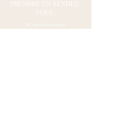
PRENDRE UN RENDEZ-
VOUS :
60 rue du Longfaux
7133 Buvrinnes (Binche)
dellorcopierre@gmail.com
+32489633382
Envoyer