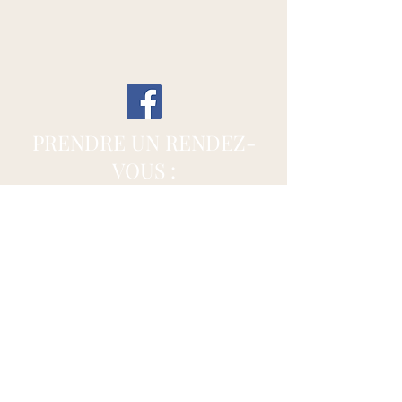
PRENDRE UN RENDEZ-
VOUS :
60 rue du Longfaux
7133 Buvrinnes (Binche)
dellorcopierre@gmail.com
+32489633382