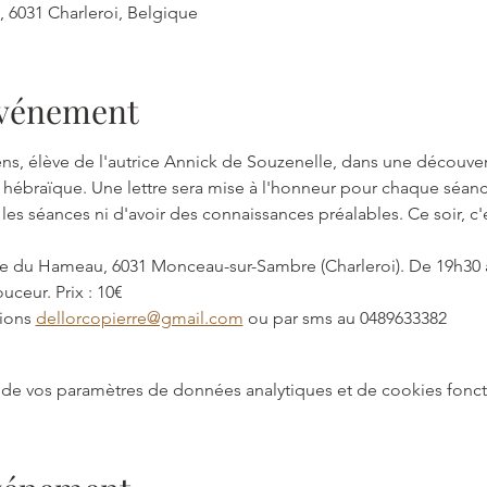
, 6031 Charleroi, Belgique
'événement
s, élève de l'autrice Annick de Souzenelle, dans une découver
hébraïque. Une lettre sera mise à l'honneur pour chaque séance.
 les séances ni d'avoir des connaissances préalables. Ce soir, c
ce du Hameau, 6031 Monceau-sur-Sambre (Charleroi). De 19h30 à
ceur. Prix : 10€ 
ions 
dellorcopierre@gmail.com
 ou par sms au 0489633382
de vos paramètres de données analytiques et de cookies fonct