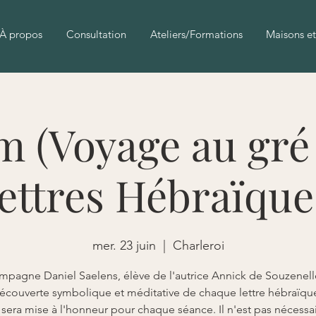
À propos
Consultation
Ateliers/Formations
Maisons et
 (Voyage au gré
ettres Hébraïque
mer. 23 juin
  |  
Charleroi
mpagne Daniel Saelens, élève de l'autrice Annick de Souzenell
écouverte symbolique et méditative de chaque lettre hébraïqu
e sera mise à l'honneur pour chaque séance. Il n'est pas nécessa