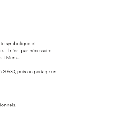
te symbolique et 
  Il n'est pas nécessaire 
'est Mem...
 20h30, puis on partage un 
ionnels.