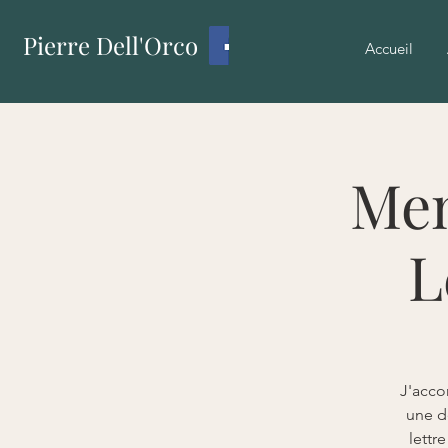
Pierre Dell'Orco
Accueil
Mem
L
J'acco
une d
lettr