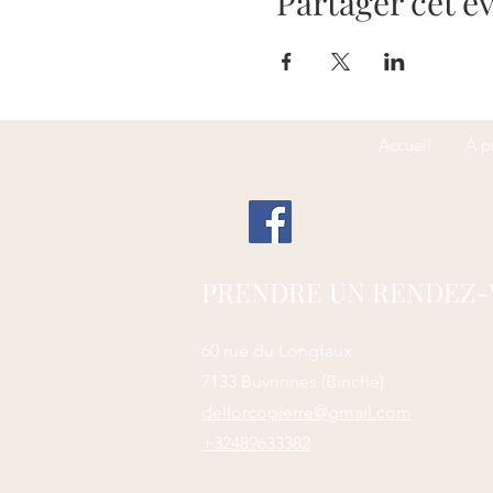
Partager cet 
Accueil
À p
PRENDRE UN RENDEZ-
60 rue du Longfaux
7133 Buvrinnes (Binche)
dellorcopierre@gmail.com
+32489633382