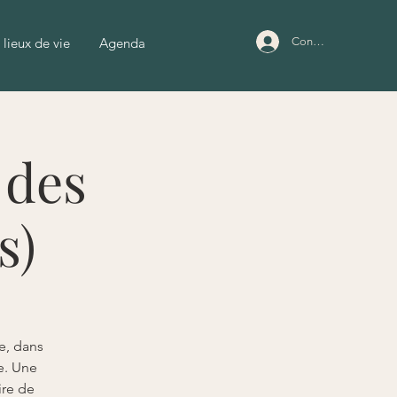
 lieux de vie
Agenda
Connexion
 des
s)
e, dans
e. Une
ire de